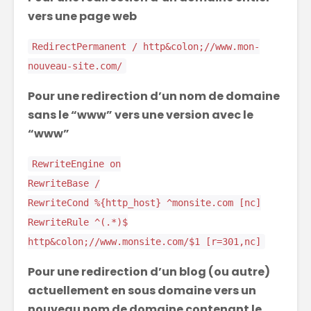
vers une page web
RedirectPermanent / http&colon;//www.mon-
nouveau-site.com/
Pour une redirection d’un nom de domaine
sans le “www” vers une version avec le
“www”
RewriteEngine on
RewriteBase /
RewriteCond %{http_host} ^monsite.com [nc]
RewriteRule ^(.*)$
http&colon;//www.monsite.com/$1 [r=301,nc]
Pour une redirection d’un blog (ou autre)
actuellement en sous domaine vers un
nouveau nom de domaine contenant le