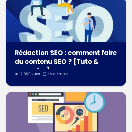
Rédaction SEO : comment faire
du contenu SEO ? [Tuto &
exemples]
12 998 vues
il y a 1 mois