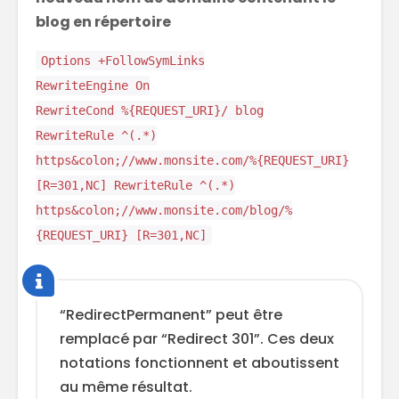
blog en répertoire
Options +FollowSymLinks
RewriteEngine On
RewriteCond %{REQUEST_URI}/ blog
RewriteRule ^(.*)
https&colon;//www.monsite.com/%{REQUEST_URI}
[R=301,NC] RewriteRule ^(.*)
https&colon;//www.monsite.com/blog/%
{REQUEST_URI} [R=301,NC]
“RedirectPermanent” peut être
remplacé par “Redirect 301”. Ces deux
notations fonctionnent et aboutissent
au même résultat.