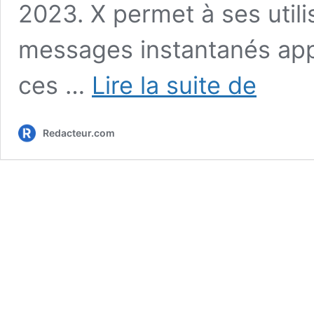
2023. X permet à ses util
messages instantanés app
8
ces …
Lire la suite de
outils
X
(Twitter)
Redacteur.com
indispensab
à
utiliser
de
toute
urgence