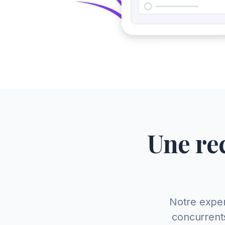
Une re
Notre exper
concurrents