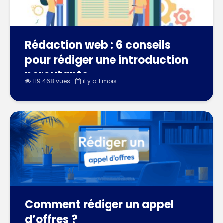
Rédaction web : 6 conseils
pour rédiger une introduction
percutante
119 468 vues
il y a 1 mois
Comment rédiger un appel
d’offres ?