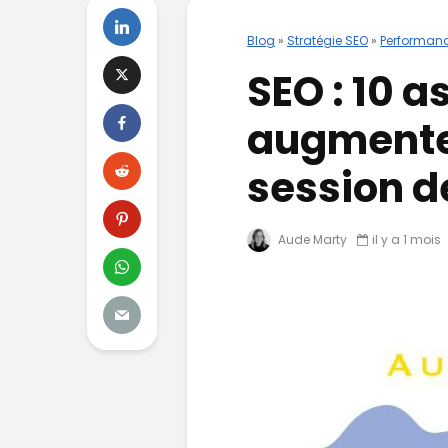
Blog
»
Stratégie SEO
»
Performan
SEO : 10 a
augmenter
session d
Aude Marty
il y a 1 mois