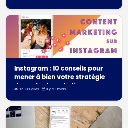
Instagram : 10 conseils pour
mener à bien votre stratégie
de content marketing
32 303 vues
il y a 1 mois