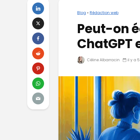
Blog
»
Rédaction web
Peut-on éc
ChatGPT et
Céline Albarracin
il y a 