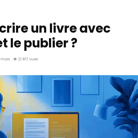
rire un livre avec
 le publier ?
5 mois
21 817 vues