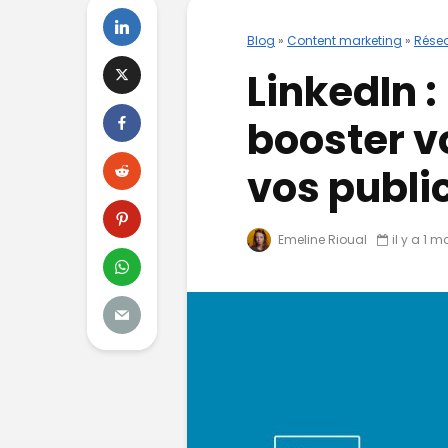
Blog
»
Content marketing
»
Rése
LinkedIn :
booster v
vos publi
Emeline Rioual
il y a 1 m