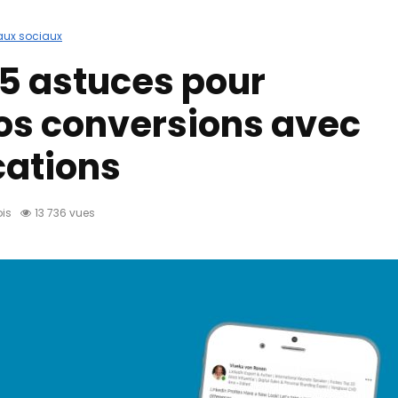
aux sociaux
 5 astuces pour
os conversions avec
cations
ois
13 736 vues