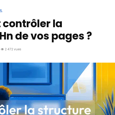
ML
ontrôler la
 Hn de vos pages ?
2 472 vues