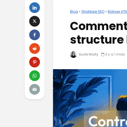
Blog
»
Stratégie SEO
»
Balises HT
Comment c
structure
Aude Marty
il y a 1 mois