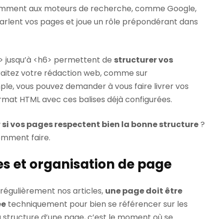
tamment aux moteurs de recherche, comme Google,
rlent vos pages et joue un rôle prépondérant dans
h3> jusqu’à <h6> permettent de
structurer vos
traitez votre rédaction web, comme sur
le, vous pouvez demander à vous faire livrer vos
rmat HTML avec ces balises déjà configurées.
 si vos pages respectent bien la bonne structure
?
mment faire.
res et organisation de page
z régulièrement nos articles,
une page doit être
ée
techniquement pour bien se référencer sur les
 structure d’une page, c’est le moment où se