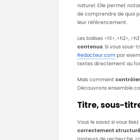
naturel. Elle permet no
de comprendre de quoi pa
leur référencement.
Les balises <h1>, <h2>, <
contenus
. Si vous sous-
Redacteur.com
par exemp
textes directement au fo
Mais comment
contrôler
Découvrons ensemble co
Titre, sous-tit
Vous le savez si vous lise
correctement structur
moteurs de recherche. La