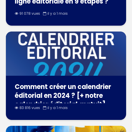
ligne éditoriale en 9 étapes ?
91 078 vues
il y a 1 mois
Comment créer un calendrier
éditorial en 2024 ? [+ notre
calendrier éditorial gratuit]
83 816 vues
il y a 1 mois