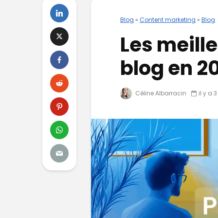
Blog
»
Content marketing
»
Blog
Les meill
blog en 2
Céline Albarracin
il y a 