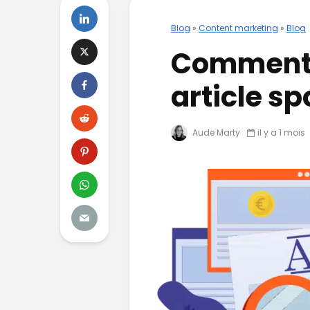
Blog
»
Content marketing
»
Blog
Comment 
article sp
Aude Marty
il y a 1 mois