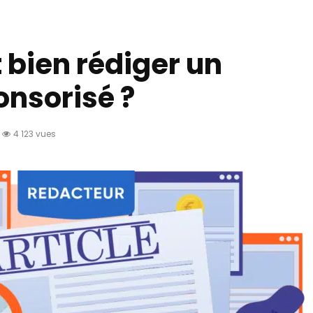
bien rédiger un
onsorisé ?
4 123 vues