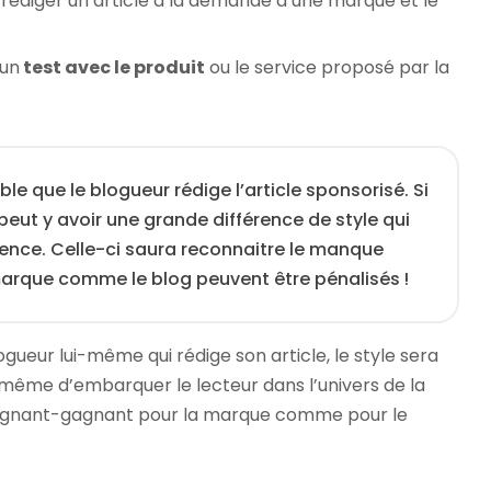
 rédiger un article à la demande d’une marque et le
 un
test avec le produit
ou le service proposé par la
able que le blogueur rédige l’article sponsorisé. Si
l peut y avoir une grande différence de style qui
ience. Celle-ci saura reconnaitre le manque
 marque comme le blog peuvent être pénalisés !
logueur lui-même qui rédige son article, le style sera
 même d’embarquer le lecteur dans l’univers de la
agnant-gagnant pour la marque comme pour le