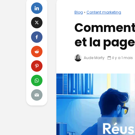
Blog
»
Content marketing
Comment r
et la page
Aude Marty
il y a 1 mois