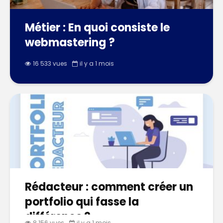
Métier : En quoi consiste le
webmastering ?
16 533 vues
il y a 1 mois
Rédacteur : comment créer un
portfolio qui fasse la
différence ?
8 156 vues
il y a 1 mois