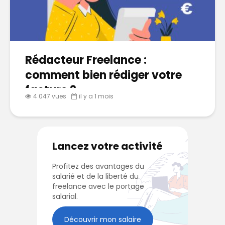
Rédacteur Freelance :
comment bien rédiger votre
facture ?
4 047 vues
il y a 1 mois
Lancez votre activité
Profitez des avantages du
salarié et de la liberté du
freelance avec le portage
salarial.
Découvrir mon salaire