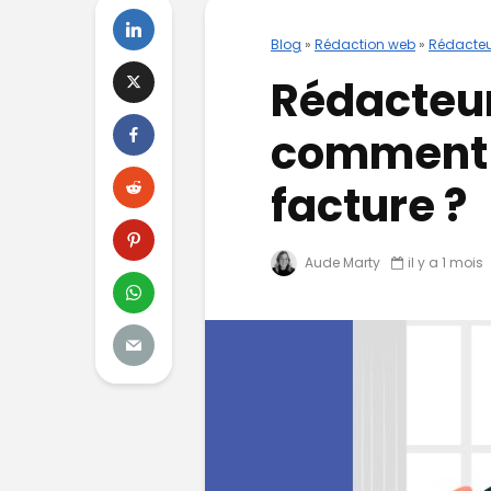
Blog
»
Rédaction web
»
Rédacteu
Rédacteur
comment b
facture ?
Aude Marty
il y a 1 mois