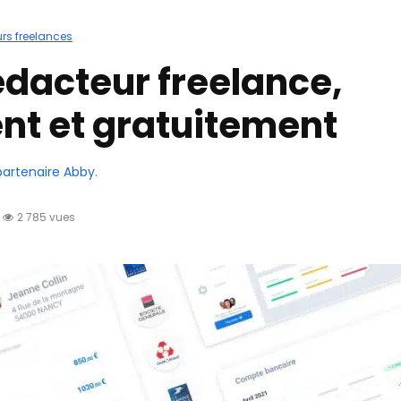
rs freelances
édacteur freelance,
t et gratuitement
partenaire Abby.
2 785 vues