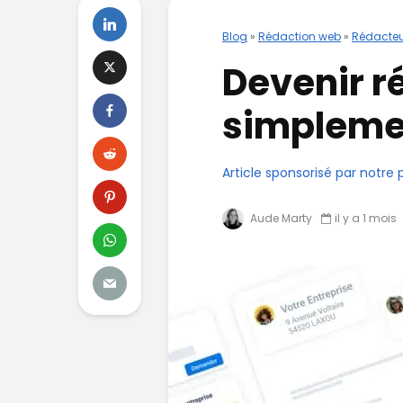
Blog
»
Rédaction web
»
Rédacteu
Devenir r
simplemen
Article sponsorisé par notre 
Aude Marty
il y a 1 mois