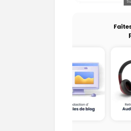
Su
Faite