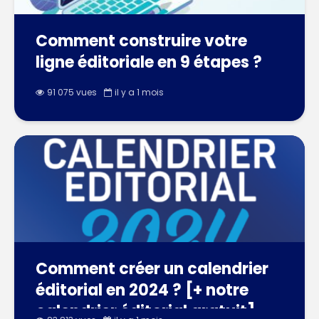
Comment construire votre
ligne éditoriale en 9 étapes ?
91 075 vues
il y a 1 mois
Comment créer un calendrier
éditorial en 2024 ? [+ notre
calendrier éditorial gratuit]