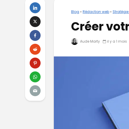
Blog
»
Rédaction web
»
Stratégie
Créer votr
Aude Marty
il y a 1 mois