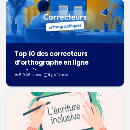
Top 10 des correcteurs
d’orthographe en ligne
gratuits
510 061 vues
il y a 1 mois