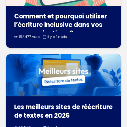
Comment et pourquoi utiliser
l’écriture inclusive dans vos
communications ?
152 477 vues
il y a 1 mois
Les meilleurs sites de réécriture
de textes en 2026