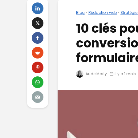
Blog
»
Rédaction web
»
Stratégie
10 clés po
conversio
formulair
Aude Marty
il y a 1 mois