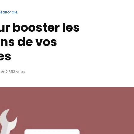
 éditoriale
ur booster les
ns de vos
es
2 353 vues