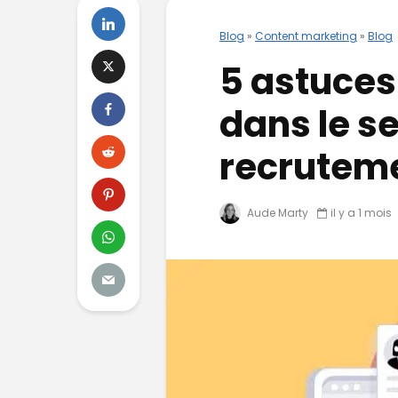
Blog
»
Content marketing
»
Blog
5 astuces
dans le s
recrutem
Aude Marty
il y a 1 mois