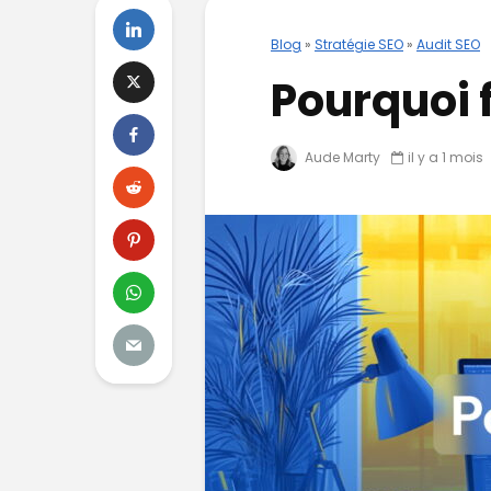
Blog
»
Stratégie SEO
»
Audit SEO
Pourquoi f
Aude Marty
il y a 1 mois