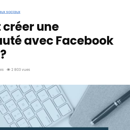
aux sociaux
créer une
té avec Facebook
 ?
ois
2 803 vues