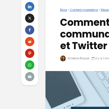
Blog
»
Content marketing
»
Rése
Comment 
communau
et Twitter
Emeline Rioual
il y a 1 m