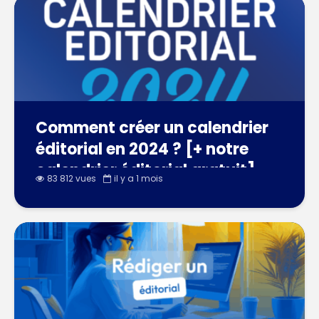
Comment créer un calendrier
éditorial en 2024 ? [+ notre
calendrier éditorial gratuit]
83 812 vues
il y a 1 mois