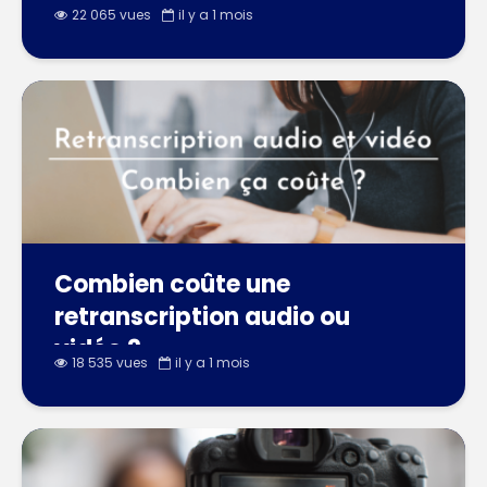
22 065 vues
il y a 1 mois
Combien coûte une
retranscription audio ou
vidéo ?
18 535 vues
il y a 1 mois