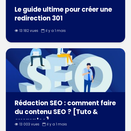
Le guide ultime pour créer une
redirection 301
13 182 vues
il y a 1 mois
Rédaction SEO : comment faire
du contenu SEO ? [Tuto &
exemples]
13 003 vues
il y a 1 mois