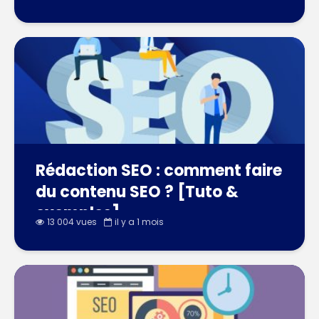
Rédaction SEO : comment faire
du contenu SEO ? [Tuto &
exemples]
13 004 vues
il y a 1 mois