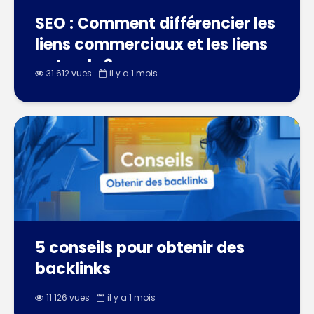
SEO : Comment différencier les
liens commerciaux et les liens
naturels ?
31 612 vues
il y a 1 mois
5 conseils pour obtenir des
backlinks
11 126 vues
il y a 1 mois