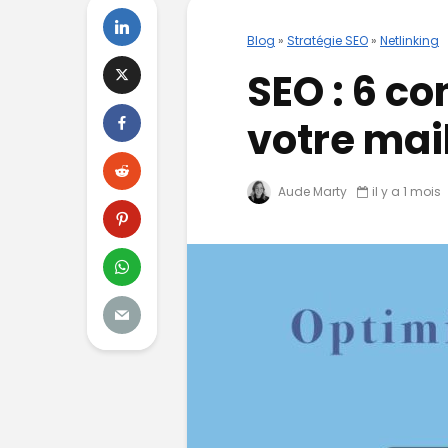
Blog
»
Stratégie SEO
»
Netlinking
SEO : 6 co
votre mai
Aude Marty
il y a 1 mois