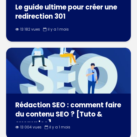
Le guide ultime pour créer une
redirection 301
13 182 vues
il y a 1 mois
Rédaction SEO : comment faire
du contenu SEO ? [Tuto &
exemples]
13 004 vues
il y a 1 mois