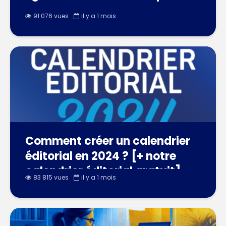
91 076 vues
il y a 1 mois
Comment créer un calendrier
éditorial en 2024 ? [+ notre
calendrier éditorial gratuit]
83 815 vues
il y a 1 mois