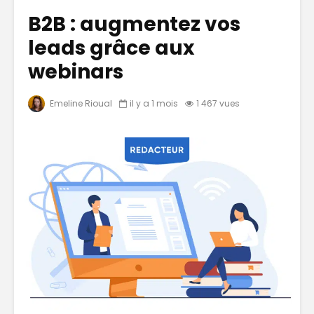
B2B : augmentez vos
leads grâce aux
webinars
Emeline Rioual
il y a 1 mois
1 467 vues