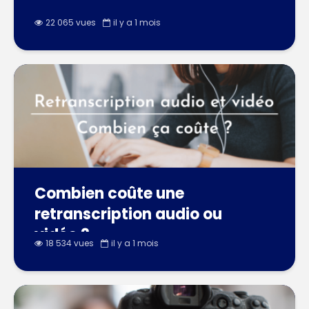
22 065 vues
il y a 1 mois
Combien coûte une
retranscription audio ou
vidéo ?
18 534 vues
il y a 1 mois