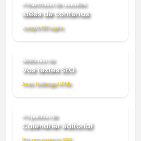
Présentation de nouvelles
Idées de contenus
Jusqu'à 60 sujets
Rédaction de
Vos textes SEO
Avec balisage HTML
Proposition de
Calendrier éditorial
Par nos experts SEO