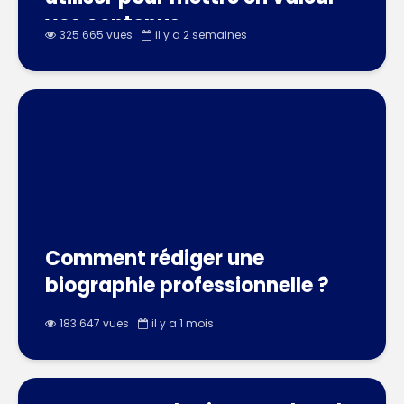
vos contenus
325 665 vues
il y a 2 semaines
Comment rédiger une
biographie professionnelle ?
183 647 vues
il y a 1 mois