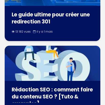
Le guide ultime pour créer une
redirection 301
13 182 vues
il y a 1 mois
Rédaction SEO : comment faire
du contenu SEO ? [Tuto &
exemples]