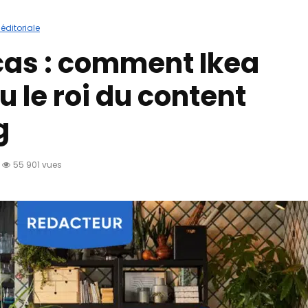
 éditoriale
cas : comment Ikea
 le roi du content
g
55 901 vues