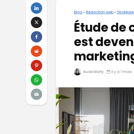
Blog
»
Rédaction web
»
Stratégie
Étude de 
est devenu
marketin
Aude Marty
il y a 1 mois