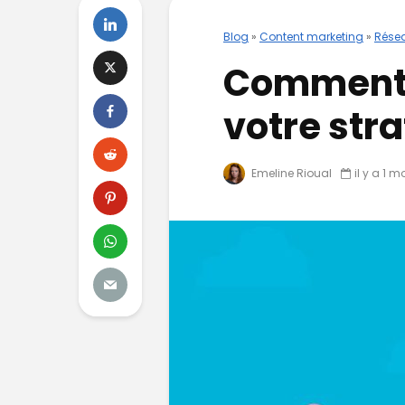
Blog
»
Content marketing
»
Rése
Comment i
votre str
Emeline Rioual
il y a 1 m