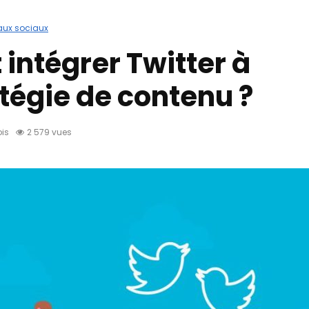
aux sociaux
ntégrer Twitter à
atégie de contenu ?
ois
2 579 vues