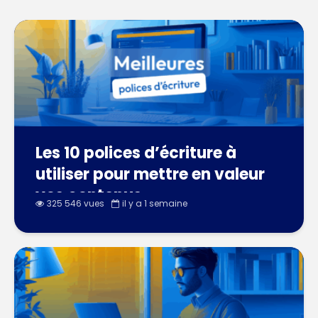
Les 10 polices d’écriture à
utiliser pour mettre en valeur
vos contenus
325 546 vues
il y a 1 semaine