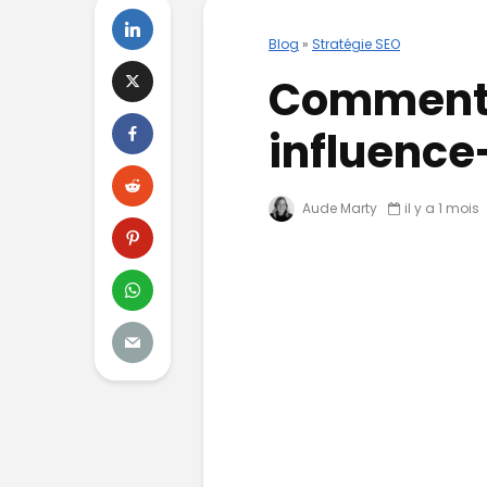
Blog
»
Stratégie SEO
Comment 
influence-
Aude Marty
il y a 1 mois