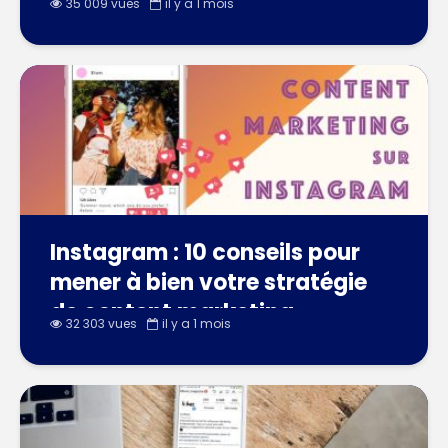
35 009 vues
il y a 1 mois
Instagram : 10 conseils pour
mener à bien votre stratégie
de content marketing
32 303 vues
il y a 1 mois