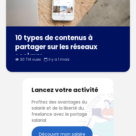
10 types de contenus à
partager sur les réseaux
sociaux
30 714 vues
il y a 1 mois
Lancez votre activité
Profitez des avantages du
salarié et de la liberté du
freelance avec le portage
salarial.
Découvrir mon salaire