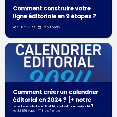
Comment construire votre
ligne éditoriale en 9 étapes ?
91 077 vues
il y a 1 mois
Comment créer un calendrier
éditorial en 2024 ? [+ notre
calendrier éditorial gratuit]
83 816 vues
il y a 1 mois