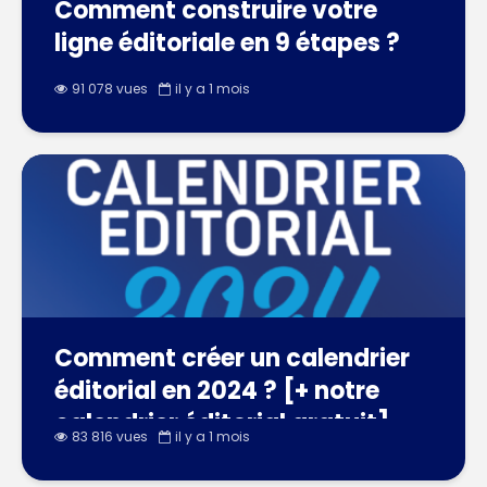
Comment construire votre
ligne éditoriale en 9 étapes ?
91 078 vues
il y a 1 mois
Comment créer un calendrier
éditorial en 2024 ? [+ notre
calendrier éditorial gratuit]
83 816 vues
il y a 1 mois