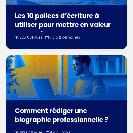
Les 10 polices d’écriture à
utiliser pour mettre en valeur
vos contenus
325 681 vues
il y a 2 semaines
Comment rédiger une
biographie professionnelle ?
183 649 vues
il y a 1 mois