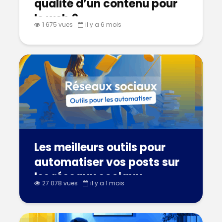
qualité d’un contenu pour
le web ?
1 675 vues
il y a 6 mois
Les meilleurs outils pour
automatiser vos posts sur
les réseaux sociaux
27 078 vues
il y a 1 mois