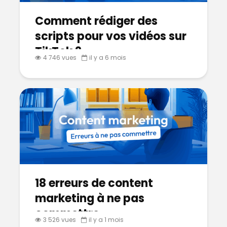
Comment rédiger des
scripts pour vos vidéos sur
TikTok ?
4 746 vues
il y a 6 mois
18 erreurs de content
marketing à ne pas
commettre
3 526 vues
il y a 1 mois