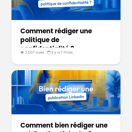
Comment rédiger une
politique de
confidentialité ?
2 007 vues
il y a 7 mois
Comment bien rédiger une