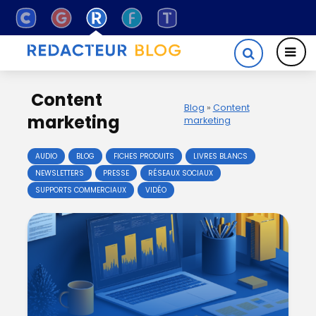
Content
Blog
»
Content
marketing
marketing
AUDIO
BLOG
FICHES PRODUITS
LIVRES BLANCS
NEWSLETTERS
PRESSE
RÉSEAUX SOCIAUX
SUPPORTS COMMERCIAUX
VIDÉO