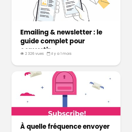
Emailing & newsletter : le
guide complet pour
convertir
2 326 vues
il y a 1 mois
À quelle fréquence envoyer