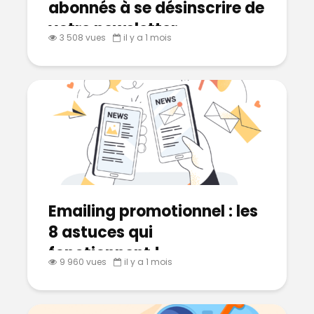
abonnés à se désinscrire de
votre newsletter
3 508 vues
il y a 1 mois
Emailing promotionnel : les
8 astuces qui
fonctionnent !
9 960 vues
il y a 1 mois