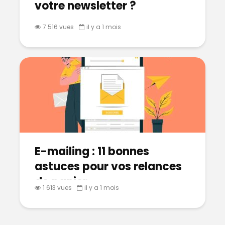
votre newsletter ?
7 516 vues
il y a 1 mois
E-mailing : 11 bonnes
astuces pour vos relances
de panier
1 613 vues
il y a 1 mois