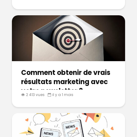
Comment obtenir de vrais
résultats marketing avec
votre newsletter ?
2 413 vues
il y a 1 mois