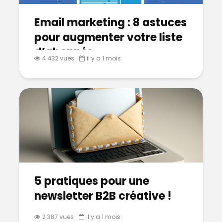
Email marketing : 8 astuces
pour augmenter votre liste
d’abonnés
4 432 vues
il y a 1 mois
5 pratiques pour une
newsletter B2B créative !
2 387 vues
il y a 1 mois