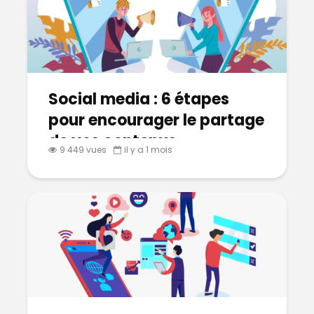
Social media : 6 étapes
pour encourager le partage
de vos contenus
9 449 vues
il y a 1 mois