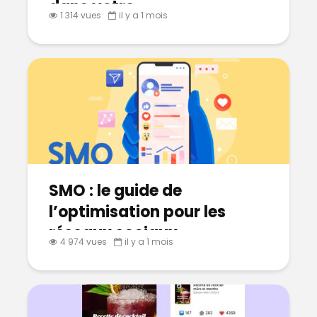
dans votre
1 314 vues
il y a 1 mois
communication ?
SMO : le guide de
l’optimisation pour les
réseaux sociaux
4 974 vues
il y a 1 mois