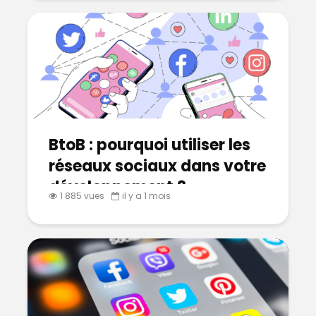
BtoB : pourquoi utiliser les
réseaux sociaux dans votre
développement ?
1 885 vues
il y a 1 mois