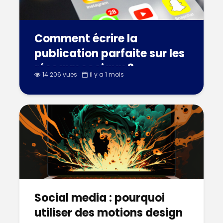
Comment écrire la
publication parfaite sur les
réseaux sociaux ?
14 206 vues
il y a 1 mois
Social media : pourquoi
utiliser des motions design