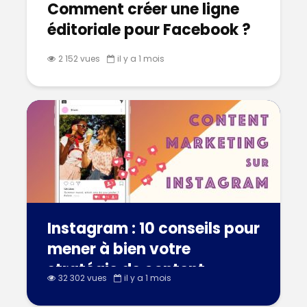
Comment créer une ligne
éditoriale pour Facebook ?
2 152 vues
il y a 1 mois
Instagram : 10 conseils pour
mener à bien votre
stratégie de content
32 302 vues
il y a 1 mois
marketing