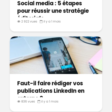
Social media : 5 étapes
pour réussir une stratégie
éditoriale
2 922 vues
il y a 1 mois
Faut-il faire rédiger vos
publications LinkedIn en
externe ?
836 vues
il y a 1 mois