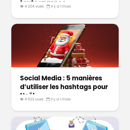
toute urgence
4 204 vues
il y a 1 mois
Social Media : 5 manières
d’utiliser les hashtags pour
Noël
4 522 vues
il y a 1 mois