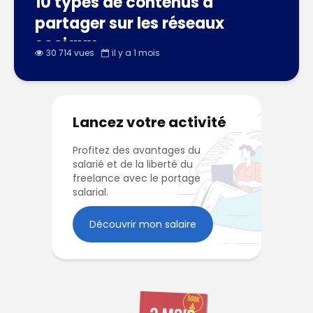
10 types de contenus à
partager sur les réseaux
sociaux
30 714 vues
il y a 1 mois
Lancez votre activité
Profitez des avantages du
salarié et de la liberté du
freelance avec le portage
salarial.
Découvrir mon salaire