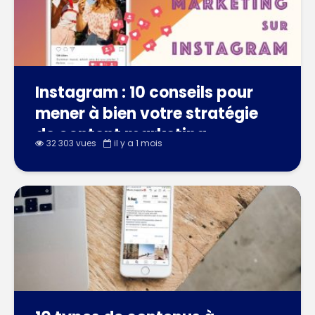
Instagram : 10 conseils pour
mener à bien votre stratégie
de content marketing
32 303 vues
il y a 1 mois