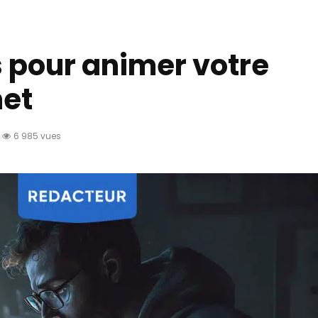
s pour animer votre
net
6 985 vues