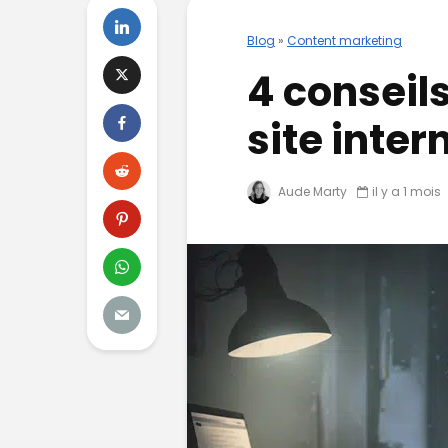
Blog
»
Content marketing
4 conseil
site inter
Aude Marty
il y a 1 mois