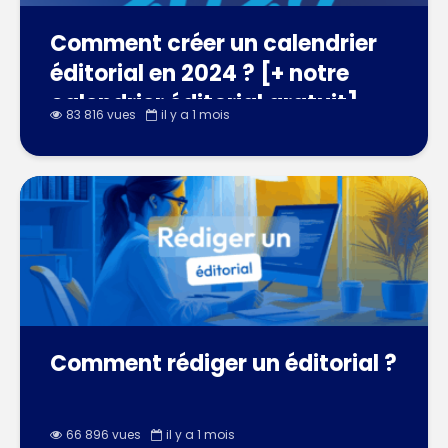
Comment créer un calendrier
éditorial en 2024 ? [+ notre
calendrier éditorial gratuit]
83 816 vues
il y a 1 mois
Comment rédiger un éditorial ?
66 896 vues
il y a 1 mois