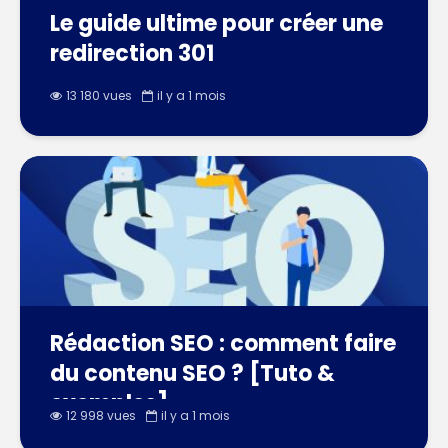
Le guide ultime pour créer une
redirection 301
13 180 vues
il y a 1 mois
Rédaction SEO : comment faire
du contenu SEO ? [Tuto &
exemples]
12 998 vues
il y a 1 mois