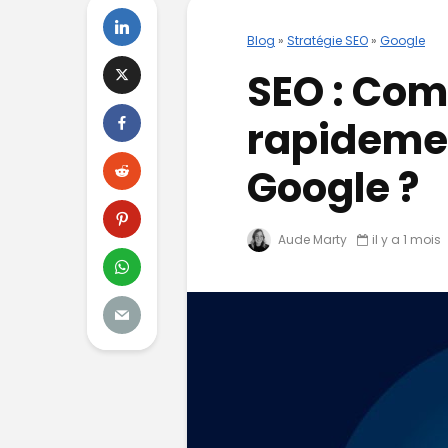
Blog
»
Stratégie SEO
»
Google
SEO : Co
rapidemen
Google ?
Aude Marty
il y a 1 mois