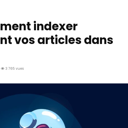
mment indexer
t vos articles dans
3 765 vues